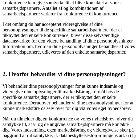
konkurrence kan give s
amtykke til at blive kontaktet af vores
samarbejdspartnere. Antallet af og kombinationen af
samarbejdspartnere varierer fra konkurrence til konkurrence.
I det omfang du har accepteret videregivelse af dine
person
oplysninger til de specifikke samarbejdspartnere, der er
tilknyttet den enkelte konkurrence, bliver disse selvstændige
dataansvarlige for den videre behandling af dine personoplysninger.
Information om, hvordan dine personoplysninger behandles af vores
samarbejdspartnere, udleveres af den enkelte samarbejdspartner.
2. Hvorfor behandler vi dine personoplysninger?
Vi behandler dine personoplysninger for at kunne indsamle og
videregive dine opl
ysninger til markedsføringsformål hos de
specifikke samarbejdspartnere, der er tilknyttet den enkelte
konkurrence. Derudover behandler vi dine personoplysninger for at
kunne markedsføre os selv over for dig vi
a vores eget nyhedsbrev.
Når du tilmelder dig en konkurrence og vores nyhedsbrev, giver du
samtykke til, at vi og de angivne samarbejdspartnere må kontakte
dig. Vores indsamling, egen markedsføring og videregivelse sker på
baggrund af dit samtykke, jf. databeskyttelsesforordningens art. 6 (1)