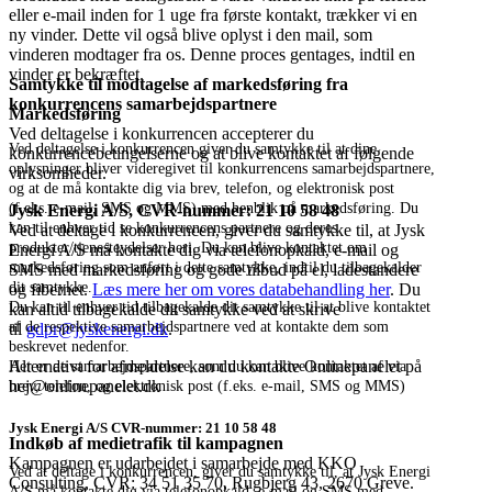
eller e-mail inden for 1 uge fra første kontakt, trækker vi en
ny vinder. Dette vil også blive oplyst i den mail, som
vinderen modtager fra os. Denne proces gentages, indtil en
vinder er bekræftet.
Samtykke til modtagelse af markedsføring fra
konkurrencens samarbejdspartnere
Markedsføring
Ved deltagelse i konkurrencen accepterer du
Ved deltagelse i konkurrencen giver du samtykke til at dine
konkurrencebetingelserne og at blive kontaktet af følgende
oplysninger bliver videregivet til konkurrencens samarbejdspartnere,
virksomheder.
og at de må kontakte dig via brev, telefon, og elektronisk post
(f.eks. e-mail, SMS og MMS) med henblik på markedsføring. Du
Jysk Energi A/S, CVR-nummer: 21 10 58 48
kan til enhver tid se konkurrencens partnere og deres
Ved at deltage i konkurrencen, giver du samtykke til, at Jysk
produkter/tjenesteydelser heri. Du kan blive kontaktet om
Energi A/S må kontakte dig via telefonopkald, e-mail og
markedsføring som anført i dette samtykke, indtil du tilbagekalder
SMS med markedsføring og gode tilbud på el, ladestandere
dit samtykke.
og fibernet.
Læs mere her om vores databehandling her
. Du
Du kan til enhver tid tilbagekalde dit samtykke til at blive kontaktet
kan altid tilbagekalde dit samtykke ved at skrive
af de respektive samarbejdspartnere ved at kontakte dem som
til
gdpr@jyskenergi.dk
.
beskrevet nedenfor.
Alternativt for afmeldelse kan du kontakte Onlinepanelet på
Her er de samarbejdspartnere, som du kan blive kontaktet af via
hej@onlinepanelet.dk
brev, telefon, og elektronisk post (f.eks. e-mail, SMS og MMS)
Jysk Energi A/S CVR-nummer: 21 10 58 48
Indkøb af medietrafik til kampagnen
Kampagnen er udarbejdet i samarbejde med KKO
Ved at deltage i konkurrencen, giver du samtykke til, at Jysk Energi
Consulting, CVR: 34 51 35 70, Rugbjerg 43, 2670 Greve.
A/S må kontakte dig via telefonopkald, e-mail og SMS med