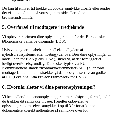
Du kan til enhver tid trække dit cookie-samtykke tilbage eller ændre
det via ikonet/linket på vores hjemmeside eller i dine
browserindstillinger.
5. Overførsel til modtagere i tredjelande
Vi opbevarer primært dine oplysninger inden for det Europæiske
Økonomiske Samarbejdsområde (EØS).
Hvis vi benytter databehandlere (f.eks. udbydere af
nyhedsbrevssystemer eller hosting) der overfører dine oplysninger til
lande uden for EØS (f.eks. USA), sikrer vi, at der foreligger et
lovligt overførselsgrundlag. Dette sker typisk via EU-
Kommissionens standardkontraktbestemmelser (SCC) eller fordi
modtagerlandet har et tilstrækkeligt databeskyttelsesniveau godkendt
af EU (f.eks. via Data Privacy Framework for USA).
6. Hvornår sletter vi dine personoplysninger?
Vi behandler dine personoplysninger til markedsføringsformål, indtil
du trækker dit samtykke tilbage. Herefter opbevarer vi
oplysningerne om selve samtykket i op til 3 år for at kunne
dokumentere korrekt indhentelse af samtykke over for