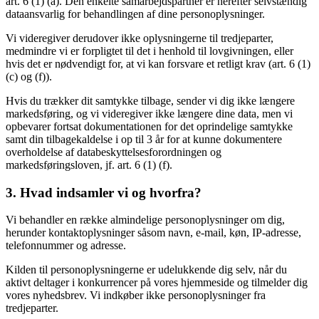
art. 6 (1) (a). Den enkelte samarbejdspartner er herefter selvstændig
dataansvarlig for behandlingen af dine personoplysninger.
Vi videregiver derudover ikke oplysningerne til tredjeparter,
medmindre vi er forpligtet til det i henhold til lovgivningen, eller
hvis det er nødvendigt for, at vi kan forsvare et retligt krav (art. 6 (1)
(c) og (f)).
Hvis du trækker dit samtykke tilbage, sender vi dig ikke længere
markedsføring, og vi videregiver ikke længere dine data, men vi
opbevarer fortsat dokumentationen for det oprindelige samtykke
samt din tilbagekaldelse i op til 3 år for at kunne dokumentere
overholdelse af databeskyttelsesforordningen og
markedsføringsloven, jf. art. 6 (1) (f).
3. Hvad indsamler vi og hvorfra?
Vi behandler en række almindelige personoplysninger om dig,
herunder kontaktoplysninger såsom navn, e-mail, køn, IP-adresse,
telefonnummer og adresse.
Kilden til personoplysningerne er udelukkende dig selv, når du
aktivt deltager i konkurrencer på vores hjemmeside og tilmelder dig
vores nyhedsbrev. Vi indkøber ikke personoplysninger fra
tredjeparter.