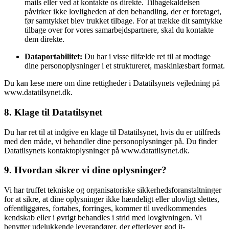
mails eller ved at kontakte os direkte. Tilbagekaldelsen
påvirker ikke lovligheden af den behandling, der er foretaget,
før samtykket blev trukket tilbage. For at trække dit samtykke
tilbage over for vores samarbejdspartnere, skal du kontakte
dem direkte.
Dataportabilitet:
Du har i visse tilfælde ret til at modtage
dine personoplysninger i et struktureret, maskinlæsbart format.
Du kan læse mere om dine rettigheder i Datatilsynets vejledning på
www.datatilsynet.dk.
8. Klage til Datatilsynet
Du har ret til at indgive en klage til Datatilsynet, hvis du er utilfreds
med den måde, vi behandler dine personoplysninger på. Du finder
Datatilsynets kontaktoplysninger på www.datatilsynet.dk.
9. Hvordan sikrer vi dine oplysninger?
Vi har truffet tekniske og organisatoriske sikkerhedsforanstaltninger
for at sikre, at dine oplysninger ikke hændeligt eller ulovligt slettes,
offentliggøres, fortabes, forringes, kommer til uvedkommendes
kendskab eller i øvrigt behandles i strid med lovgivningen. Vi
benytter udelukkende leverandører, der efterlever god it-